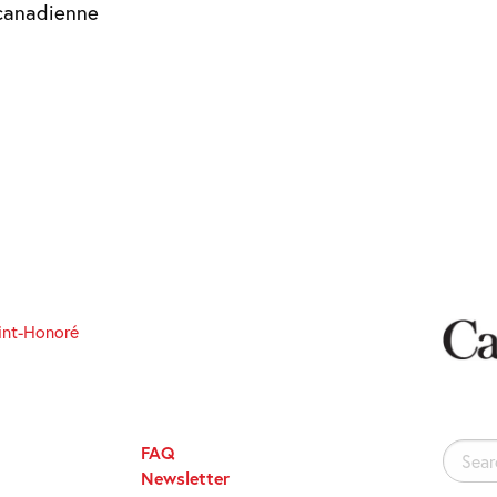
 canadienne
int-Honoré
FAQ
Search
Newsletter
for: