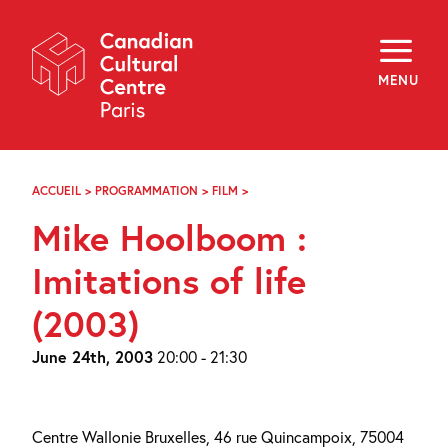
Skip
Navigation
About
Programming
MENU
Off-Site
Explore
Education
Newsletter
Archives
ACCUEIL
>
PROGRAMMATION
>
FILM
>
MIKE
Visit
HOOLBOOM
Mike Hoolboom :
:
IMITATIONS
f
i
y
OF
Imitations of life
FR
EN
LIFE
(2003)
(2003)
June 24th, 2003
20:00 - 21:30
Centre Wallonie Bruxelles, 46 rue Quincampoix, 75004