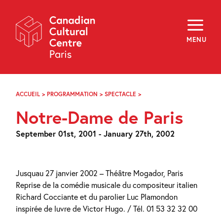
Skip
Navigation
About
Programming
MENU
Off-Site
Explore
Education
Newsletter
Archives
ACCUEIL
>
PROGRAMMATION
>
SPECTACLE
>
NOTRE-
Visit
DAME
Notre-Dame de Paris
DE
PARIS
f
i
y
September 01st, 2001 - January 27th, 2002
FR
EN
Jusquau 27 janvier 2002 – Théâtre Mogador, Paris
Reprise de la comédie musicale du compositeur italien
Richard Cocciante et du parolier Luc Plamondon
inspirée de luvre de Victor Hugo. / Tél. 01 53 32 32 00