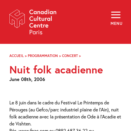
Skip
Navigation
About
Programming
MENU
Off-Site
Explore
Education
Newsletter
Archives
ACCUEIL
>
PROGRAMMATION
>
CONCERT
>
NUIT
Visit
FOLK
Nuit folk acadienne
ACADIENNE
f
i
y
June 08th, 2006
FR
EN
Le 8 juin dans le cadre du Festival Le Printemps de
Pérouges (au Gefco/parc industriel plaine de l’Ain), nuit
folk acadienne avec la présentation de Ode à l’Acadie et
de Vishten.
Rés. www.fnac.com ou 0892 687 36 22 ou