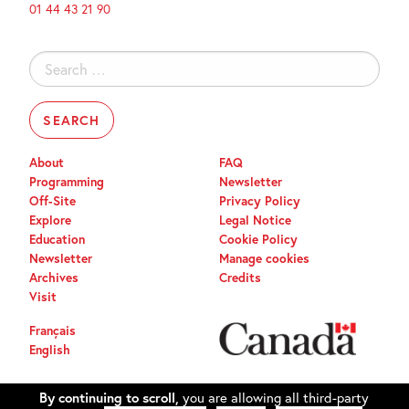
01 44 43 21 90
Search
for:
About
FAQ
Programming
Newsletter
Off-Site
Privacy Policy
Explore
Legal Notice
Education
Cookie Policy
Newsletter
Manage cookies
Archives
Credits
Visit
Français
English
By continuing to scroll,
you are allowing all third-party