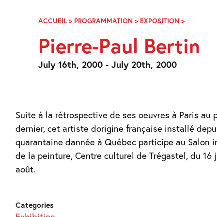
Skip
Navigation
ACCUEIL
>
PROGRAMMATION
>
EXPOSITION
>
PIERRE-
PAUL
Pierre-Paul Bertin
BERTIN
July 16th, 2000 - July 20th, 2000
Suite à la rétrospective de ses oeuvres à Paris au
dernier, cet artiste dorigine française installé dep
quarantaine dannée à Québec participe au Salon i
de la peinture, Centre culturel de Trégastel, du 16 j
août.
Categories
Exhibition