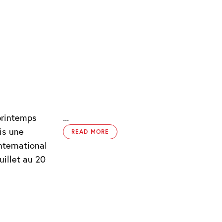
 printemps
...
uis une
READ MORE
nternational
uillet au 20