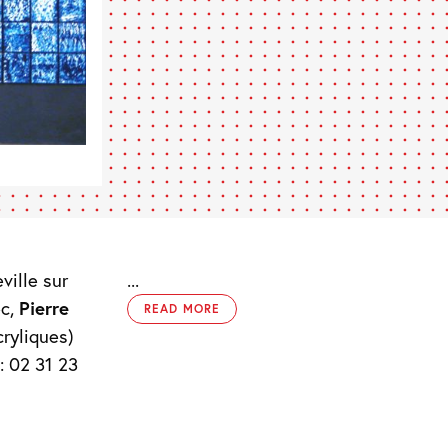
ville sur
...
ec,
Pierre
READ MORE
ryliques)
: 02 31 23