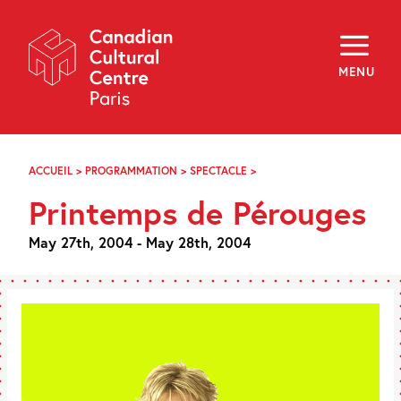
Skip
Navigation
About
Programming
MENU
Off-Site
Explore
Education
Newsletter
Archives
ACCUEIL
>
PROGRAMMATION
>
SPECTACLE
>
PRINTEMPS
Visit
DE
Printemps de Pérouges
PÉROUGES
f
i
y
May 27th, 2004 - May 28th, 2004
FR
EN