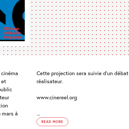
e cinéma
Cette projection sera suivie d’un déba
 et
réalisateur.
ublic
teur
www.cinereel.org
tion
6 mars à
...
READ MORE