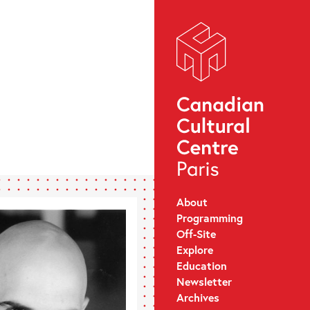
About
Programming
Off-Site
Explore
Education
Newsletter
Archives