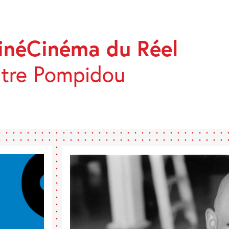
CinéCinéma du Réel
ntre Pompidou