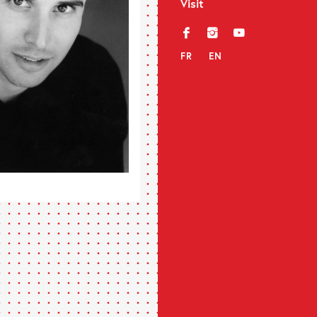
Visit
f
i
y
FR
EN