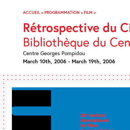
Skip
Navigation
ACCUEIL
>
PROGRAMMATION
>
FILM
>
RÉTROSPECTIVE
DU
Rétrospective du 
CINÉCINÉMA
DU
Bibliothèque du Ce
RÉEL
Centre Georges Pompidou
March 10th, 2006 - March 19th, 2006