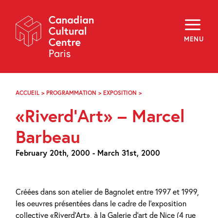
Skip
Navigation
About
Programming
MENU
Off-Site
Explore
Education
Newsletter
Archives
ACCUEIL
>
PROGRAMMATION
>
EXPOSITION
>
«RIVERD’ART»
Visit
–
«Riverd’Art» – Marcel
MARCEL
BARBEAU
f
i
y
Barbeau
FR
EN
February 20th, 2000 - March 31st, 2000
Créées dans son atelier de Bagnolet entre 1997 et 1999,
les oeuvres présentées dans le cadre de l’exposition
collective «Riverd’Art», à la Galerie d’art de Nice (4 rue