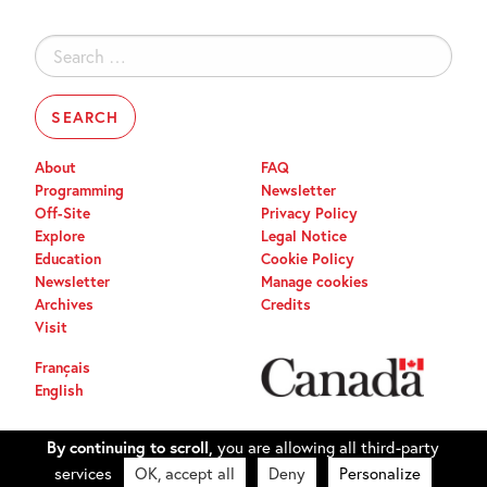
Search
for:
About
FAQ
Programming
Newsletter
Off-Site
Privacy Policy
Explore
Legal Notice
Education
Cookie Policy
Newsletter
Manage cookies
Archives
Credits
Visit
Français
English
By continuing to scroll,
you are allowing all third-party
services
OK, accept all
Deny
Personalize