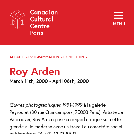
Skip
Navigation
About
Programming
MENU
Off-Site
Explore
Education
Newsletter
Archives
ACCUEIL
>
PROGRAMMATION
>
EXPOSITION
>
ROY
Visit
ARDEN
Roy Arden
f
i
y
March 11th, 2000 - April 08th, 2000
FR
EN
Œuvres photographiques 1991-1999
à la galerie
Peyroulet (80 rue Quincampoix, 75003 Paris). Artiste de
Vancouver, Roy Arden pose un regard critique sur cette
grande ville moderne avec un travail au caractère social
et historique. Tél : 01 42 78 85 11.