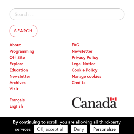
Search
for:
About
FAQ
Programming
Newsletter
Off-Site
Privacy Policy
Explore
Legal Notice
Education
Cookie Policy
Newsletter
Manage cookies
Archives
Credits
Visit
Français
English
By continuing to scroll,
you are allowing all third-party
services
OK, accept all
Deny
Personalize