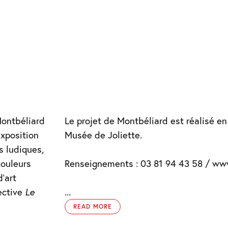
Montbéliard
Le projet de Montbéliard est réalisé en
exposition
Musée de Joliette.
s ludiques,
couleurs
Renseignements : 03 81 94 43 58 / www
’art
lective
Le
...
READ MORE