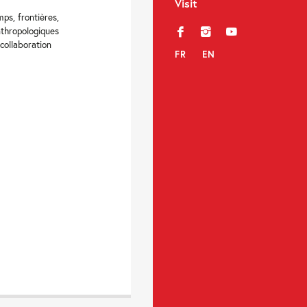
Visit
ps, frontières,
nthropologiques
f
i
y
collaboration
FR
EN