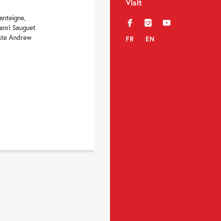
Visit
anteigne,
f
i
y
Henri Sauguet
iste Andrew
FR
EN