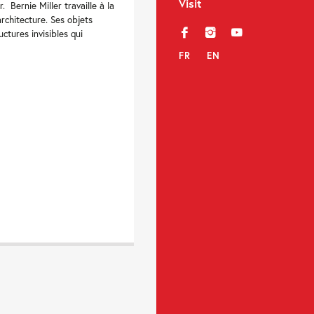
Visit
. Bernie Miller travaille à la
’architecture. Ses objets
f
i
y
uctures invisibles qui
FR
EN