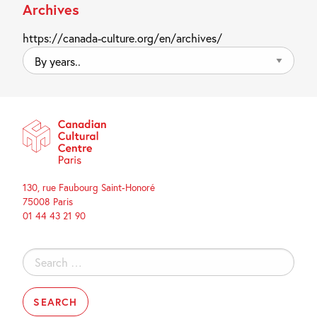
Archives
https://canada-culture.org/en/archives/
By
years..
130, rue Faubourg Saint-Honoré
75008 Paris
01 44 43 21 90
Search
for: