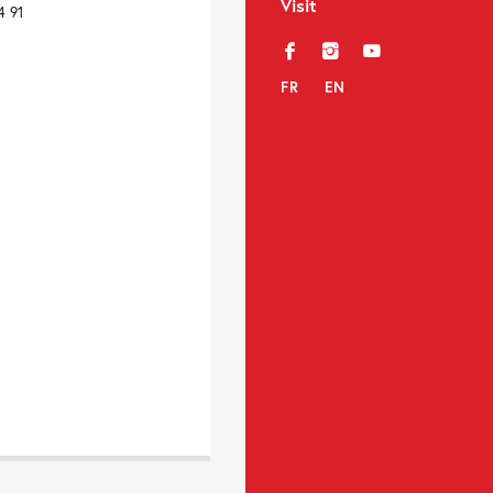
Visit
4 91
f
i
y
FR
EN