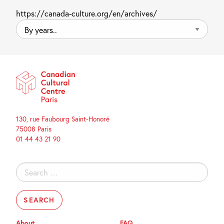
https://canada-culture.org/en/archives/
By
years..
130, rue Faubourg Saint-Honoré
75008 Paris
01 44 43 21 90
Search
for:
About
FAQ