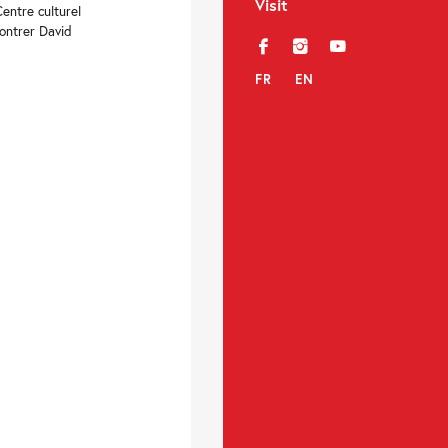
Visit
Centre culturel
contrer David
f
i
y
FR
EN