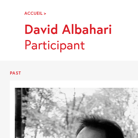
Skip
Navigation
ACCUEIL
>
DAVID
ALBAHARI
David Albahari
Participant
PAST