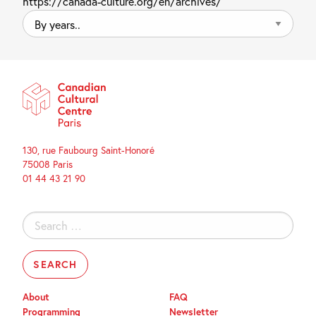
https://canada-culture.org/en/archives/
By
years..
130, rue Faubourg Saint-Honoré
75008 Paris
01 44 43 21 90
Search
for:
About
FAQ
Programming
Newsletter