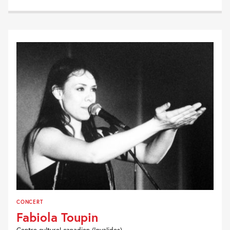
CONCERT
Fabiola Toupin
Centre culturel canadien (Invalides)