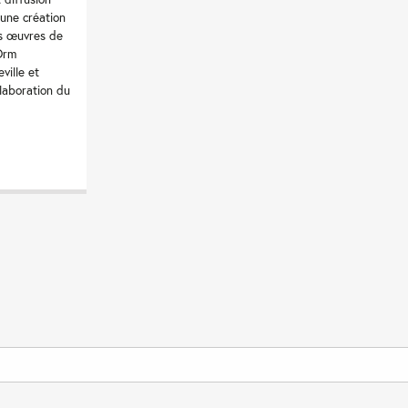
une création
s œuvres de
Orm
ville et
laboration du