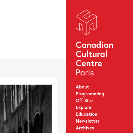
About
Programming
Off-Site
Explore
Education
Newsletter
Archives