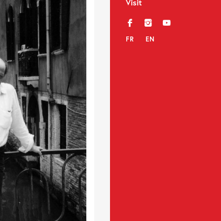
Visit
f
i
y
FR
EN