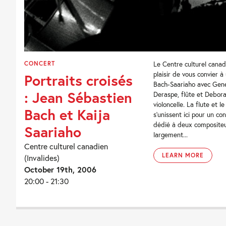
CONCERT
Le Centre culturel canad
plaisir de vous convier à
Portraits croisés
Bach-Saariaho avec Gen
: Jean Sébastien
Deraspe, flûte et Debor
violoncelle. La flute et le
Bach et Kaija
s’unissent ici pour un co
dédié à deux compositeu
Saariaho
largement...
Centre culturel canadien
LEARN MORE
(Invalides)
October 19th, 2006
20:00 - 21:30