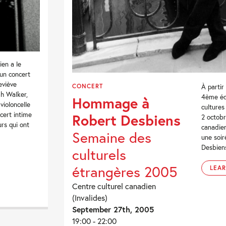
ien a le
 un concert
eviève
CONCERT
À partir
ah Walker,
4ème éd
Hommage à
 violoncelle
cultures
ncert intime
Robert Desbiens
2 octobr
rs qui ont
canadien
Semaine des
une soi
Desbiens
culturels
étrangères 2005
LEA
Centre culturel canadien
(Invalides)
September 27th, 2005
19:00 - 22:00