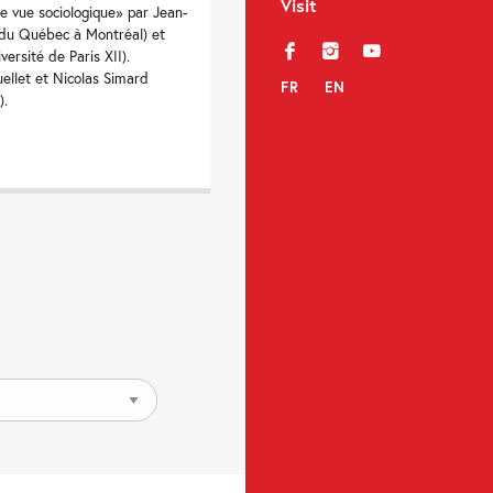
Visit
e vue sociologique» par Jean-
é du Québec à Montréal) et
f
i
y
ersité de Paris XII).
uellet et Nicolas Simard
FR
EN
).