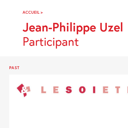
Skip
Navigation
ACCUEIL
>
JEAN-
PHILIPPE
Jean-Philippe Uzel
UZEL
Participant
PAST