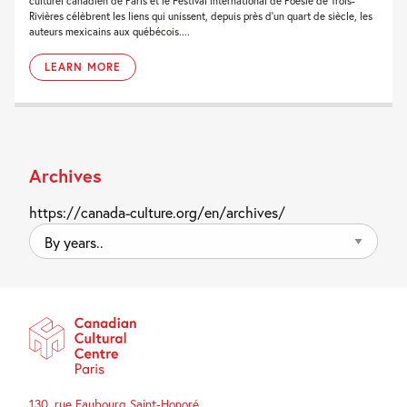
culturel canadien de Paris et le Festival international de Poésie de Trois-
Rivières célèbrent les liens qui unissent, depuis près d’un quart de siècle, les
auteurs mexicains aux québécois....
LEARN MORE
Archives
https://canada-culture.org/en/archives/
By
years..
130, rue Faubourg Saint-Honoré