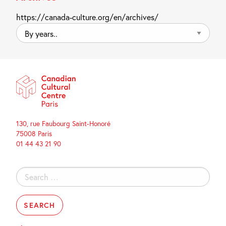
https://canada-culture.org/en/archives/
By
years..
130, rue Faubourg Saint-Honoré
75008 Paris
01 44 43 21 90
Search
for: