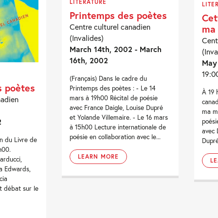
LITERATURE
LITE
Printemps des poètes
Cet
Centre culturel canadien
ma 
(Invalides)
Cent
March 14th, 2002 - March
(Inva
16th, 2002
May
19:0
(Français) Dans le cadre du
s poètes
Printemps des poètes : - Le 14
À 19 
mars à 19h00 Récital de poésie
nadien
canad
avec France Daigle, Louise Dupré
ma mé
et Yolande Villemaire. - Le 16 mars
2
poési
à 15h00 Lecture internationale de
avec 
poésie en collaboration avec le...
n du Livre de
Dupré
h00.
LEARN MORE
arducci,
L
na Edwards,
cia
 débat sur le