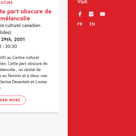
Visit
RATURE
te part obscure de
f
i
y
mélancolie
FR
EN
re culturel canadien
lides)
 29th, 2001
0 - 20:30
h00 au Centre culturel
ien, Cette part obscure de
lancolie , un récital de
e au féminin et à deux voix
Denise Desautels et Louise
.
EARN MORE