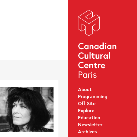
About
Programming
Off-Site
Explore
Education
Newsletter
Archives