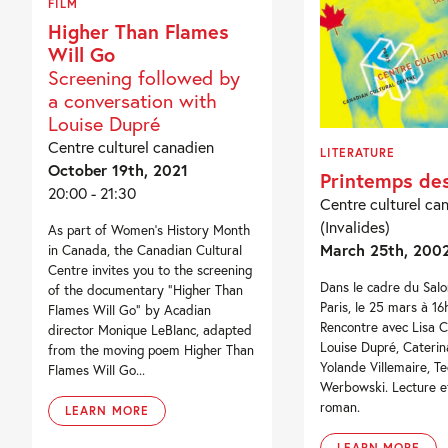
FILM
Higher Than Flames
Will Go
Screening followed by
a conversation with
Louise Dupré
Centre culturel canadien
LITERATURE
October 19th, 2021
Printemps de
20:00 - 21:30
Centre culturel ca
(Invalides)
As part of Women’s History Month
March 25th, 200
in Canada, the Canadian Cultural
Centre invites you to the screening
Dans le cadre du Salo
of the documentary “Higher Than
Paris, le 25 mars à 16
Flames Will Go” by Acadian
Rencontre avec Lisa C
director Monique LeBlanc, adapted
Louise Dupré, Cateri
from the moving poem Higher Than
Yolande Villemaire, Te
Flames Will Go...
Werbowski. Lecture et
roman.
LEARN MORE
LEARN MORE