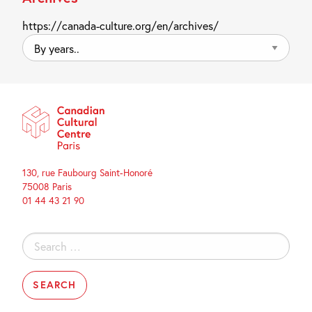
https://canada-culture.org/en/archives/
By
years..
130, rue Faubourg Saint-Honoré
75008 Paris
01 44 43 21 90
Search
for: