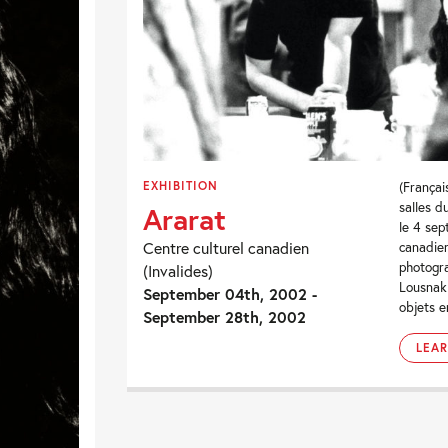
EXHIBITION
(Français
salles d
Ararat
le 4 sep
Centre culturel canadien
canadie
photogr
(Invalides)
Lousnak
September 04th, 2002 -
objets e
September 28th, 2002
LEA