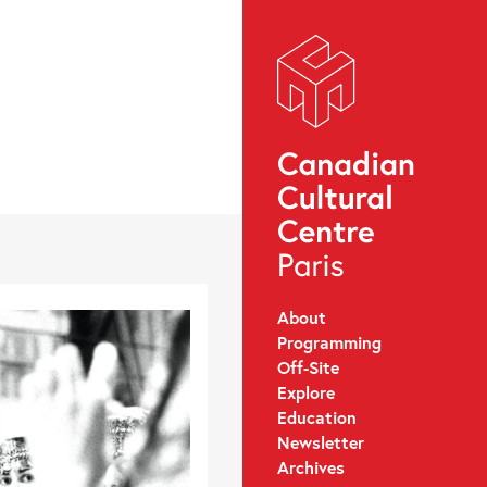
About
Programming
Off-Site
Explore
Education
Newsletter
Archives