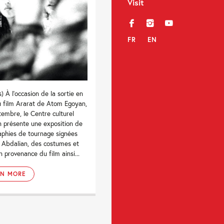
Visit
f
i
y
FR
EN
) À l'occasion de la sortie en
u film Ararat de Atom Egoyan,
tembre, le Centre culturel
n présente une exposition de
aphies de tournage signées
 Abdalian, des costumes et
n provenance du film ainsi...
RN MORE