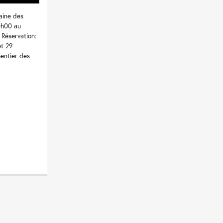
aine des
0h00 au
 Réservation:
et 29
entier des