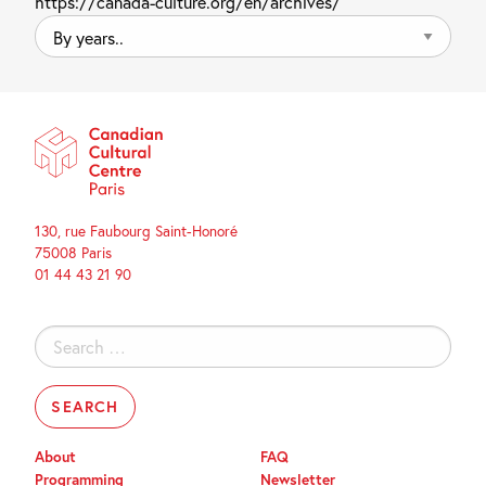
https://canada-culture.org/en/archives/
By
years..
130, rue Faubourg Saint-Honoré
75008 Paris
01 44 43 21 90
Search
for:
About
FAQ
Programming
Newsletter