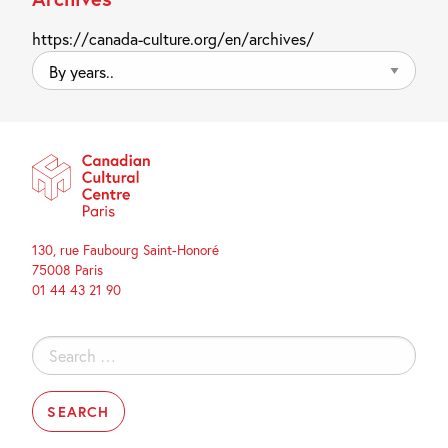
https://canada-culture.org/en/archives/
By
years..
130, rue Faubourg Saint-Honoré
75008 Paris
01 44 43 21 90
Search
for: