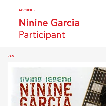
Skip
Navigation
ACCUEIL
>
NININE
GARCIA
Ninine Garcia
Participant
PAST