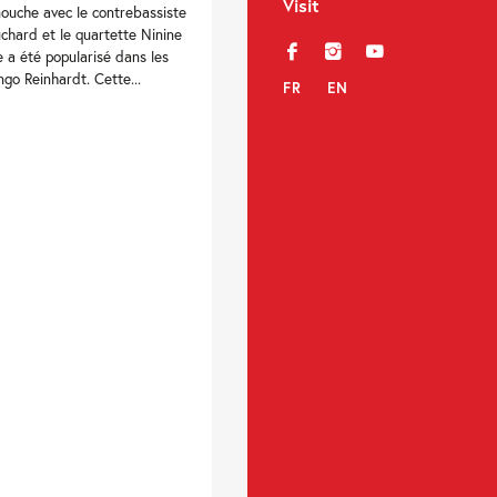
Visit
ouche avec le contrebassiste
chard et le quartette Ninine
f
i
y
 a été popularisé dans les
go Reinhardt. Cette...
FR
EN