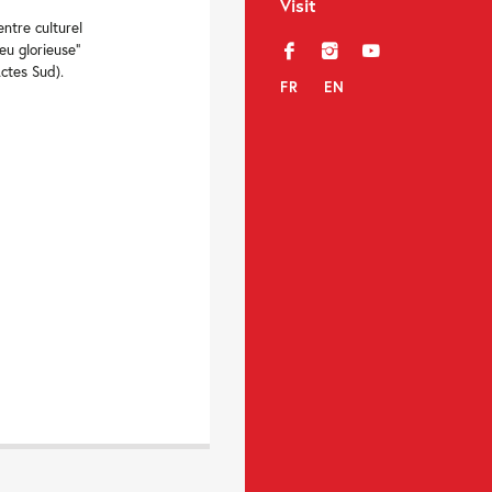
Visit
ntre culturel
eu glorieuse”
f
i
y
ctes Sud).
FR
EN