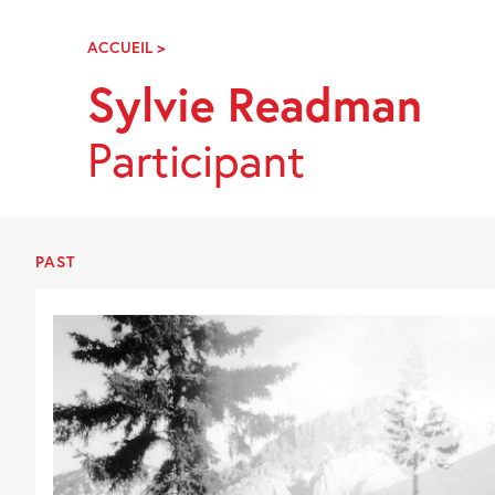
Skip
Navigation
ACCUEIL
>
SYLVIE
READMAN
Sylvie Readman
Participant
PAST