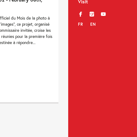
Visit
f
i
y
fficiel du Mois de la photo à
FR
EN
'images", ce projet, organisé
mmissaire invitée, croise les
 réunies pour la première fois
stinée à répondre...