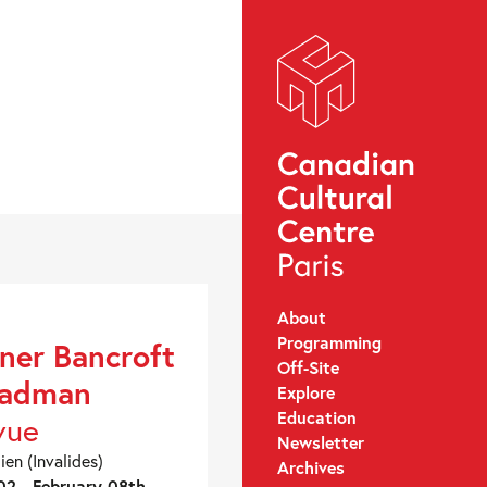
About
Programming
ner Bancroft
Off-Site
eadman
Explore
Education
vue
Newsletter
ien (Invalides)
Archives
2 - February 08th,