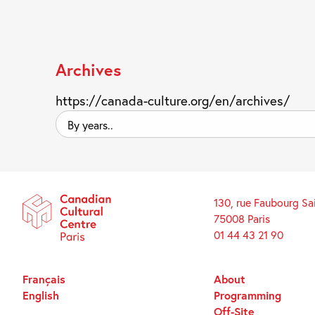
Archives
https://canada-culture.org/en/archives/
By
years..
130, rue Faubourg Sa
75008 Paris
01 44 43 21 90
Français
About
English
Programming
Off-Site