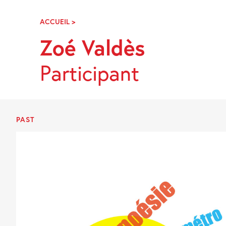
Skip
Navigation
ACCUEIL
>
ZOÉ
VALDÈS
Zoé Valdès
Participant
PAST