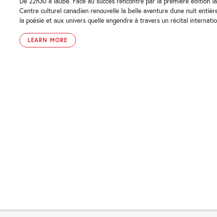
De 22h30 à laube. Face au succès rencontré par la première édition la
Centre culturel canadien renouvelle la belle aventure dune nuit entiè
la poésie et aux univers quelle engendre à travers un récital internation
LEARN MORE