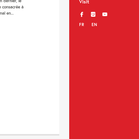
n dernier, le
Visit
re consacrée à
al en...
f
i
y
FR
EN