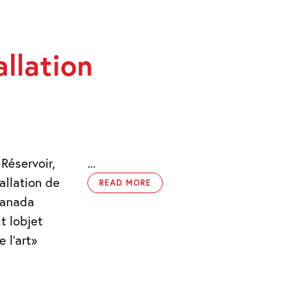
allation
Réservoir,
...
allation de
READ MORE
 Canada
 lobjet
 l'art»