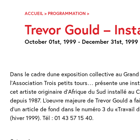
Skip
Navigation
ACCUEIL
>
PROGRAMMATION
>
TREVOR
GOULD
Trevor Gould – Inst
–
INSTALLATION
October 01st, 1999 - December 31st, 1999
Dans le cadre dune exposition collective au Grand 
l'Association Trois petits tours… présente une inst
cet artiste originaire d'Afrique du Sud installé au
depuis 1987. L'oeuvre majeure de Trevor Gould a fait
d'un article de fond dans le numéro 3 du «Travail de
(hiver 1999). Tél : 01 43 57 15 40.