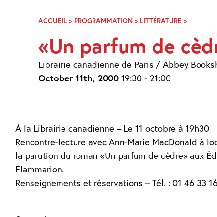
Skip
Navigation
ACCUEIL
>
PROGRAMMATION
>
LITTÉRATURE
>
UN
PARFUM
«Un parfum de cèd
DE
CÈDRE
Librairie canadienne de Paris / Abbey Books
October 11th, 2000
19:30 - 21:00
À la Librairie canadienne – Le 11 octobre à 19h30
Rencontre-lecture avec Ann-Marie MacDonald à lo
la parution du roman «Un parfum de cèdre» aux Éd
Flammarion.
Renseignements et réservations – Tél. : 01 46 33 16