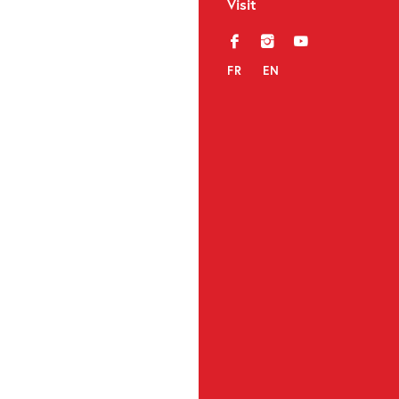
Visit
f
i
y
FR
EN