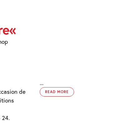
re«
hop
...
ccasion de
READ MORE
itions
 24.