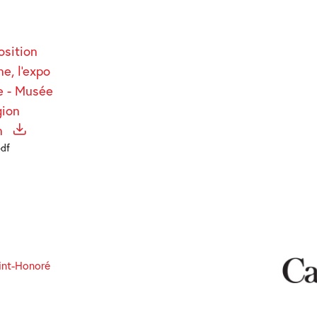
osition
e, l'expo
ie - Musée
gion
on
pdf
int-Honoré