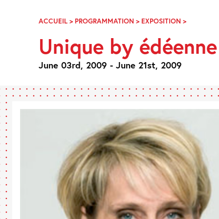
Skip
Navigation
ACCUEIL
>
PROGRAMMATION
>
EXPOSITION
>
UNIQUE
BY
Unique by édéenne
ÉDÉENNE
June 03rd, 2009 - June 21st, 2009