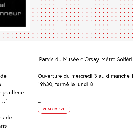
Parvis du Musée d’Orsay, Métro Solfér
 de
Ouverture du mercredi 3 au dimanche 1
e
19h30, fermé le lundi 8
joaillerie
is…”
...
READ MORE
es de
ris
–