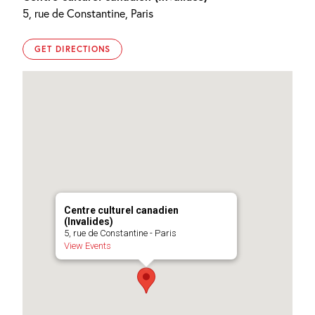
Photos
vernissage
vernissage
vernissage
vernissage
5, rue de Constantine, Paris
©
-
-
-
-
Brice
Photos
Photos
Photos
Photos
Derez
©
©
©
©
/
Centre
Centre
Centre
Centre
GET DIRECTIONS
Centre
culturel
culturel
culturel
culturel
culturel
canadien
canadien
canadien
canadien
canadien
Centre culturel canadien
(Invalides)
5, rue de Constantine - Paris
View Events