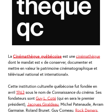
La
Cinémathèque québécoise
est une
cinémathèque
dont le mandat est « de conserver, documenter et
mettre en valeur le patrimoine cinématographique et
télévisuel national et international».
Cette institution culturelle québécoise fut fondée en
avril
1963
sous le nom de
Connaissance du cinéma
. Ses
fondateurs sont
Guy L. Coté
(qui en sera le premier
président),
Jacques Giraldeau
, Michel Patenaude, Avram
Garmaise, Roland Brunet, Guy Comeau,
Rock Demers
,