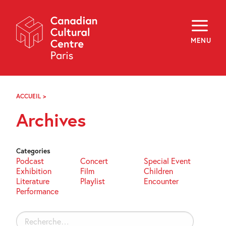
Skip
Navigation
About
Programming
MENU
Off-Site
Explore
Education
Newsletter
Archives
ACCUEIL
>
ARCHIVES
Visit
Archives
f
i
y
FR
EN
Categories
Podcast
Concert
Special Event
Exhibition
Film
Children
Literature
Playlist
Encounter
Performance
Rechercher :