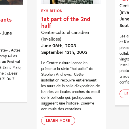
Cent
EXHIBITION
(Inva
1st part of the 2nd
nants
June
half
Sept
Centre culturel canadien
- June
Les a
(Invalides)
et Ki
June 06th, 2003 -
phase
ste» , Actes
September 13th, 2003
colla
Camp («Les
vingt
t au Festival
Le Centre culturel canadien
insta
à Saint-Malo,
présente la série “hoi polloi” de
photo
me : «Désir
Stephen Andrews. Cette
triade
 21 06 21.
installation recouvre entièrement
confi
les murs de la salle d’exposition de
bandes verticales proches du motif
L
de la pellicule qui, juxtaposées
suggèrent une histoire. L’oeuvre
accumule des centaines...
LEARN MORE