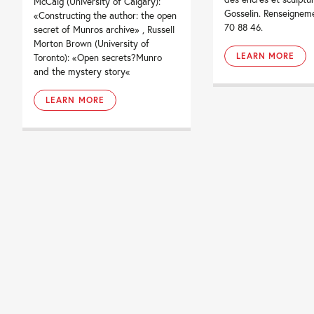
McCaig (University of Calgary):
Gosselin. Renseigneme
«Constructing the author: the open
70 88 46.
secret of Munros archive» , Russell
Morton Brown (University of
LEARN MORE
Toronto): «Open secrets?Munro
and the mystery story«
LEARN MORE