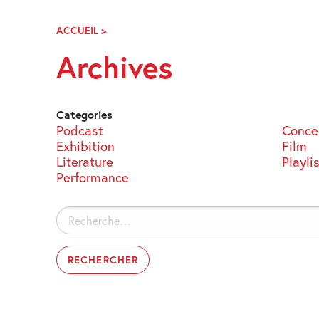
Skip
Navigation
ACCUEIL
>
ARCHIVES
Archives
Categories
Podcast
Conce
Exhibition
Film
Literature
Playli
Performance
Rechercher :