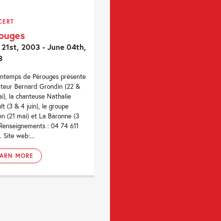
CERT
ouges
21st, 2003 - June 04th,
3
intemps de Pérouges présente
nteur Bernard Grondin (22 &
i), la chanteuse Nathalie
lt (3 & 4 juin), le groupe
en (21 mai) et La Baronne (3
. Renseignements : 04 74 611
 Site web:...
EARN MORE