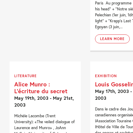
Paris Au programme :
his head” + “Notre siè
Pelechian (1er juin, 16h
light” + “Krapp’s Last
Egoyan (3 juin,...
LEARN MORE
LITERATURE
EXHIBITION
Alice Munro :
Louis Gosseli
L’écriture du secret
May 17th, 2003 -
May 19th, 2003 - May 21st,
2003
2003
Dans le cadre des Jo
canadiennes organisé
Michèle Lacombe (Trent
lAssociation Touraine
University): «The veiled dialogue of
lHôtel de Ville de To
Laurence and Munro» , JoAnn
des encres et sculptu