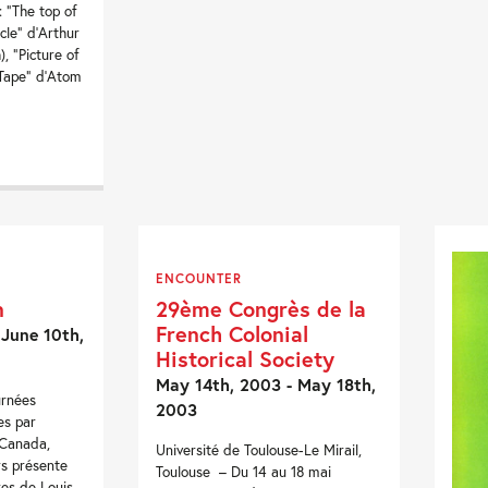
 “The top of
cle” d’Arthur
), “Picture of
 Tape” d’Atom
ENCOUNTER
n
29ème Congrès de la
French Colonial
 June 10th,
Historical Society
May 14th, 2003 - May 18th,
urnées
2003
es par
 Canada,
Université de Toulouse-Le Mirail,
urs présente
Toulouse – Du 14 au 18 mai
res de Louis