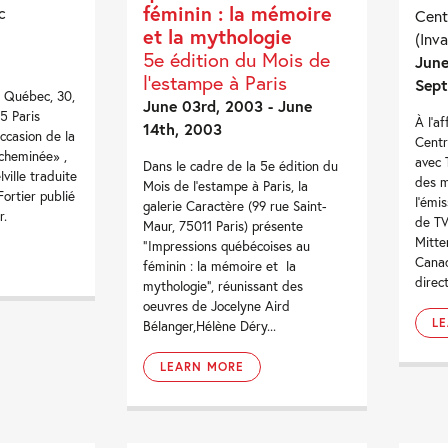
féminin : la mémoire
c
Cent
et la mythologie
(Inva
5e édition du Mois de
June
l’estampe à Paris
Sept
u Québec, 30,
June 03rd, 2003 - June
5 Paris
À l’a
14th, 2003
occasion de la
Centr
cheminée» ,
avec 
Dans le cadre de la 5e édition du
ville traduite
des m
Mois de l’estampe à Paris, la
ortier publié
l’émi
galerie Caractère (99 rue Saint-
r.
de TV
Maur, 75011 Paris) présente
Mitte
“Impressions québécoises au
Canad
féminin : la mémoire et la
direc
mythologie”, réunissant des
oeuvres de Jocelyne Aird
L
Bélanger,Hélène Déry...
LEARN MORE