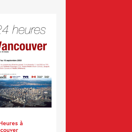
Heures à
couver