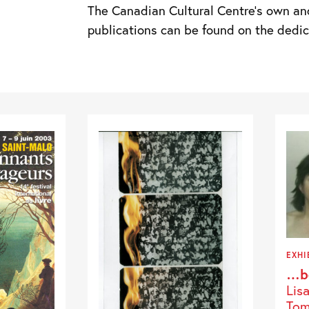
The Canadian Cultural Centre’s own an
publications can be found on the ded
EXHI
…be
Lis
Tom