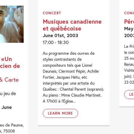
CONCERT
CON
Musiques canadienne
Pér
et québécoise
May 
June 01st, 2003
200
17:00 - 18:30
Le Pr
le co
Au programme des ouvres de
, «Un
25 ma
styles contrastants de
cien de
Renau
compositeurs tels que Lionel
Visht
Daunais, Clermont Pépin, Achille
juin)
Fortier, Jacques Hétu, etc
& Carte
23 02.
interprétés par une artiste du
Québec : Chantal Parent (soprano).
u jeu de
L
Au piano : Mme Claudie Martinet.
A 17h00 à l'Église...
- June
LEARN MORE
Jeu de Paume,
e, 75008