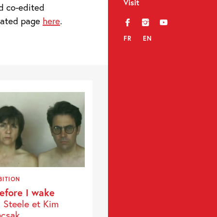
Visit
d co-edited
icated page
here
.
f
i
y
FR
EN
BITION
fore I wake
a Steele et Kim
csak