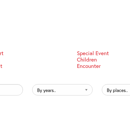
rt
Special Event
Children
st
Encounter
By
By
years..
places..