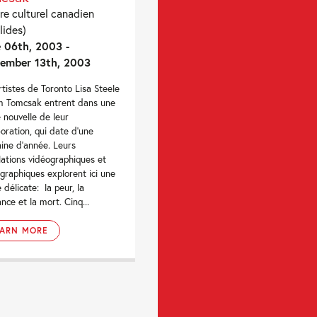
re culturel canadien
lides)
 06th, 2003 -
ember 13th, 2003
rtistes de Toronto Lisa Steele
m Tomcsak entrent dans une
 nouvelle de leur
boration, qui date d’une
aine d’année. Leurs
llations vidéographiques et
graphiques explorent ici une
 délicate: la peur, la
ance et la mort. Cinq...
EARN MORE