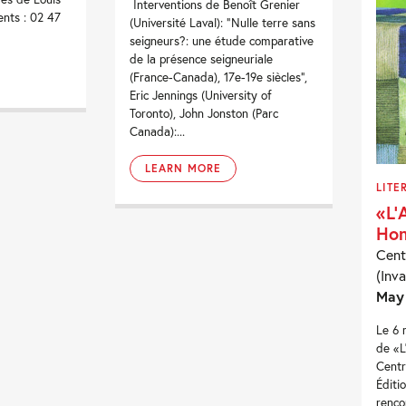
Interventions de Benoît Grenier
nts : 02 47
(Université Laval): “Nulle terre sans
seigneurs?: une étude comparative
de la présence seigneuriale
(France-Canada), 17e-19e siècles”,
Eric Jennings (University of
Toronto), John Jonston (Parc
Canada):...
LEARN MORE
LITE
«L’
Ho
Cent
(Inva
May
Le 6 
de «L
Centr
Éditi
renco