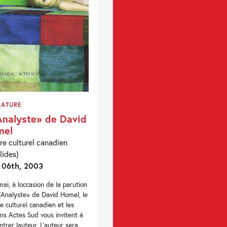
RATURE
Analyste» de David
mel
re culturel canadien
lides)
 06th, 2003
mai, à loccasion de la parution
'Analyste» de David Homel, le
e culturel canadien et les
ons Actes Sud vous invitent à
ntrer lauteur. L'auteur sera