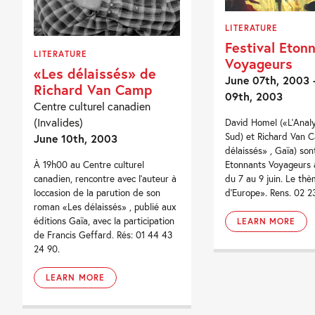
LITERATURE
Festival Eton
LITERATURE
Voyageurs
«Les délaissés» de
June 07th, 2003 
Richard Van Camp
09th, 2003
Centre culturel canadien
(Invalides)
David Homel («L'Analy
Sud) et Richard Van 
June 10th, 2003
délaissés» , Gaïa) son
À 19h00 au Centre culturel
Etonnants Voyageurs 
canadien, rencontre avec l'auteur à
du 7 au 9 juin. Le thè
loccasion de la parution de son
d'Europe». Rens. 02 23
roman «Les délaissés» , publié aux
éditions Gaïa, avec la participation
LEARN MORE
de Francis Geffard. Rés: 01 44 43
24 90.
LEARN MORE