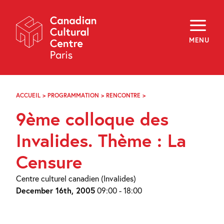
Skip
Navigation
About
Programming
MENU
Off-Site
Explore
Education
Newsletter
Archives
ACCUEIL
>
PROGRAMMATION
>
RENCONTRE
>
9ÈME
Visit
COLLOQUE
9ème colloque des
DES
INVALIDES.
f
i
y
THÈME
Invalides. Thème : La
FR
EN
:
LA
Censure
CENSURE
Centre culturel canadien (Invalides)
December 16th, 2005
09:00 - 18:00