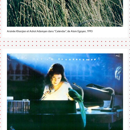
Arsinée Khanjian et Ashot Adamyan dans "Calendar", de Atom Egoyan, 1993