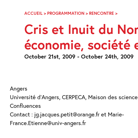
Skip
Navigation
ACCUEIL
>
PROGRAMMATION
>
RENCONTRE
>
CRIS
ET
Cris et Inuit du No
INUIT
DU
économie, société e
NORD
DU
QUÉBEC.
October 21st, 2009 - October 24th, 2009
TERRITOIR
ÉCONOMI
SOCIÉTÉ
ET
CULTURE
Angers
Université d’Angers, CERPECA, Maison des scienc
Confluences
Contact : jg.jacques.petit@orange.fr et Marie-
France.Etienne@univ-angers.fr