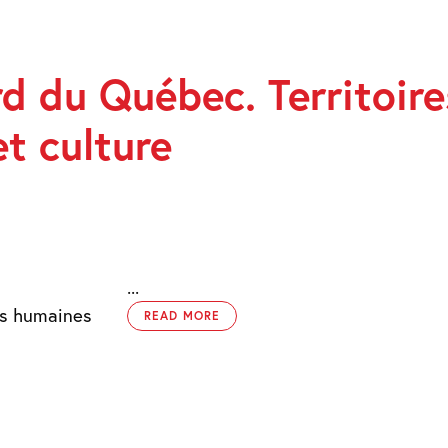
rd du Québec. Territoire
t culture
ES,
E,
...
es humaines
READ MORE