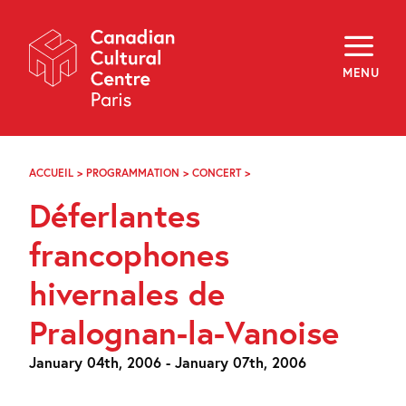
Skip
Navigation
About
Programming
MENU
Off-Site
Explore
Education
Newsletter
Archives
ACCUEIL
>
PROGRAMMATION
>
CONCERT
>
DÉFERLANTES
Visit
FRANCOPHONES
Déferlantes
HIVERNALES
DE
f
i
y
PRALOGNAN-
francophones
FR
EN
LA-
VANOISE
hivernales de
Pralognan-la-Vanoise
January 04th, 2006 - January 07th, 2006