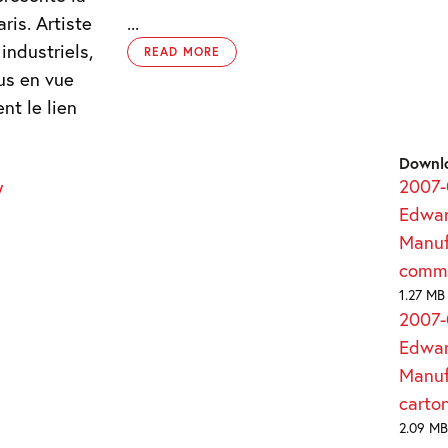
ris. Artiste
...
ndustriels,
READ MORE
lus en vue
nt le lien
Downl
2007-
y
Edwar
Manuf
comm
1.27 MB
2007-
Edwar
Manuf
carto
2.09 MB