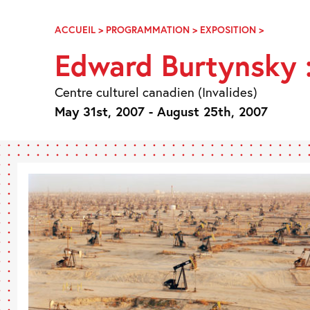
Skip
Navigation
ACCUEIL
>
PROGRAMMATION
>
EXPOSITION
>
EDWARD
BURTYNS
Edward Burtynsky 
:
MANUFAC
LANDSCA
Centre culturel canadien (Invalides)
May 31st, 2007 - August 25th, 2007