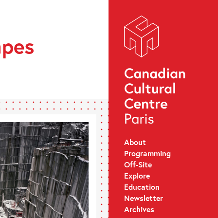
apes
About
Programming
Off-Site
Explore
Education
Newsletter
Archives