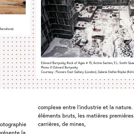
(Barcelona)
Edward Burtynsky, Rock of Ages # 15, Active Section, E.L. Smith Quar
Photo © Edward Burtynsky
Courtesy : Flowers East Gallery (London), Galerie Stefan Röpke (Köln),
complexe entre l’industrie et la nature
éléments bruts, les matières premières
carrières, de mines,
hotographie
présente la