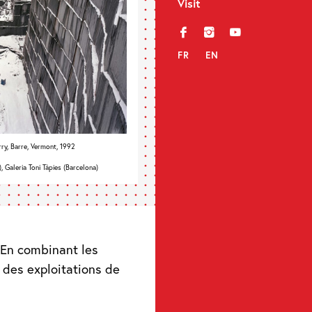
Visit
f
i
y
FR
EN
ry, Barre, Vermont, 1992
 Galeria Toni Tàpies (Barcelona)
. En combinant les
 des exploitations de