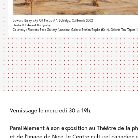
Edward Burtynsky, Oil Fields # 1, Belridge, California 2002
Photo © Edward Burtynsky
Courtesy : Flowers East Gallery (London), Galerie Stefan Röpke (Köln), Galeria Toni Tàpies 
Vernissage le mercredi 30 à 19h.
Parallèlement à son exposition au Théâtre de la p
et de l’Image de Nice, le Centre culturel canadien 