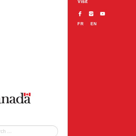
Visit
f
i
y
FR
EN