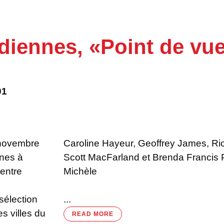
ES
CANADIENNES,
diennes, «Point de vue
T
01
»
 novembre
Caroline Hayeur, Geoffrey James, Ri
nnes à
nce de
Centre
Michèle
sélection
...
s villes du
READ MORE