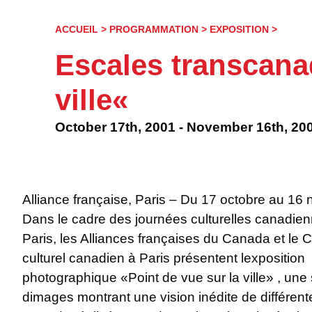
Skip
Navigation
ACCUEIL
>
PROGRAMMATION
>
EXPOSITION
>
ESCAL
TRANS
Escales transcana
« POIN
DE
VUE
ville«
SUR
LA
October 17th, 2001 - November 16th, 20
VILLE 
Alliance française, Paris – Du 17 octobre au 16
Dans le cadre des journées culturelles canadie
Scott MacFarland et Brenda Francis Pelkey. Confére
Paris, les Alliances françaises du Canada et le 
culturel canadien à Paris présentent lexposition
photographique «Point de vue sur la ville» , une 
dimages montrant une vision inédite de différente