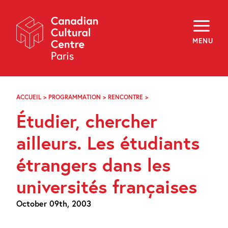
Skip
Navigation
About
Programming
MENU
Off-Site
Explore
Education
Newsletter
Archives
ACCUEIL
>
PROGRAMMATION
>
RENCONTRE
>
ÉTUDIER,
Visit
CHERCHER
Étudier, chercher
AILLEURS.
LES
f
i
y
ÉTUDIANTS
ailleurs. Les étudiants
FR
EN
ÉTRANGERS
DANS
étrangers dans les
LES
UNIVERSITÉS
universités françaises
FRANÇAISES
October 09th, 2003