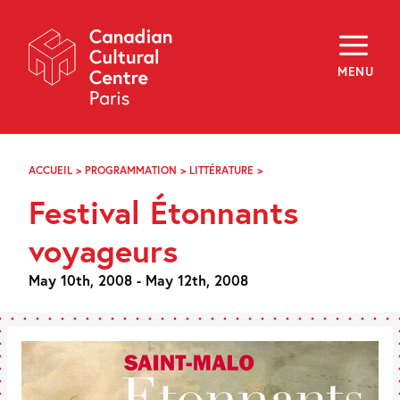
Skip
Navigation
About
Programming
MENU
Off-Site
Explore
Education
Newsletter
Archives
ACCUEIL
>
PROGRAMMATION
>
LITTÉRATURE
>
FESTIVAL
Visit
ÉTONNANTS
Festival Étonnants
VOYAGEURS
f
i
y
voyageurs
FR
EN
May 10th, 2008 - May 12th, 2008