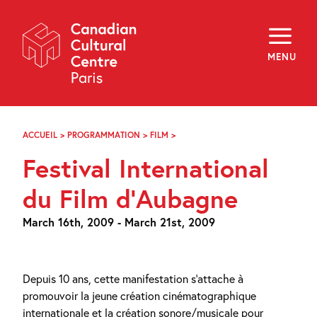
Skip
Navigation
About
Programming
MENU
Off-Site
Explore
Education
Newsletter
Archives
ACCUEIL
>
PROGRAMMATION
>
FILM
>
FESTIVAL
Visit
INTERNATIONAL
Festival International
DU
FILM
f
i
y
D’AUBAGNE
du Film d’Aubagne
FR
EN
March 16th, 2009 - March 21st, 2009
Depuis 10 ans, cette manifestation s’attache à
promouvoir la jeune création cinématographique
internationale et la création sonore/musicale pour